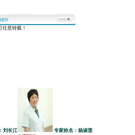
可任意转载！
：刘长江
专家姓名：杨淑莲