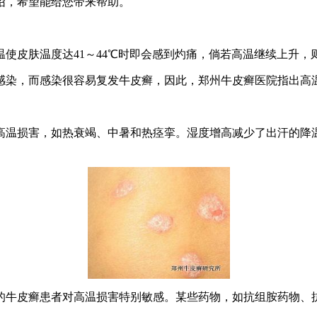
绍，希望能给您带来帮助。
皮肤温度达41～44℃时即会感到灼痛，倘若高温继续上升，
染，而感染很容易复发牛皮癣，因此，郑州牛皮癣医院指出高
温损害，如热衰竭、中暑和热痉挛。湿度增高减少了出汗的降温
牛皮癣患者对高温损害特别敏感。某些药物，如抗组胺药物、抗