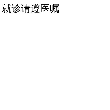
就诊请遵医嘱