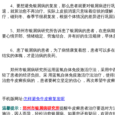
4、要想避免银屑病的复发，那么患者就要对银屑病进行巩
退，就算治愈不再治疗。实际上皮损消退只意味着症状的缓解
疗，碰到冬、春季节很易复发，根据个体情况的差异进行巩固
5、郑州市银屑病研究所告诉患了银屑病的患者，在患病期间
要心情开郎、情绪稳定、劳逸结合、并有好的生活规律，早休
6、患了银屑病的患者，为了病情康复着想，患者可以多在户
结实的体魄，才是治病的良药。
郑州市银屑病研究所运用蓝氧自体免疫激活疗法，采用中西医
轻了患者的经济负担。采 用蓝氧自体免疫激活疗法治疗，使得
治愈牛皮癣疾病的 ，患者要树立坚定的信心 ，再次希望牛皮
手机版网址:
怎样避免牛皮癣复发呢
温馨提示：
郑州市银屑病研究所
提醒牛皮癣患者治疗要选对方
施治，因人而异，轻松治愈银屑病。如果您还有疑问，欢迎在