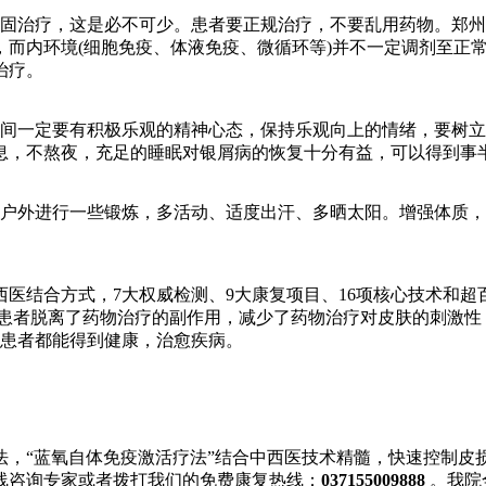
固治疗，这是必不可少。患者要正规治疗，不要乱用药物。郑州
，而内环境(细胞免疫、体液免疫、微循环等)并不一定调剂至正
治疗。
一定要有积极乐观的精神心态，保持乐观向上的情绪，要树立
息，不熬夜，充足的睡眠对银屑病的恢复十分有益，可以得到事
外进行一些锻炼，多活动、适度出汗、多晒太阳。增强体质，
结合方式，7大权威检测、9大康复项目、16项核心技术和超百
患者脱离了药物治疗的副作用，减少了药物治疗对皮肤的刺激性
癣患者都能得到健康，治愈疾病。
法，“蓝氧自体免疫激活疗法”结合中西医技术精髓，快速控制皮
线咨询专家或者拨打我们的免费康复热线：
037155009888
。我院