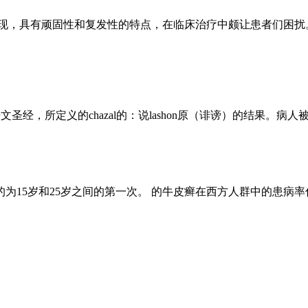
现，具有顽固性和复发性的特点，在临床治疗中颇让患者们困扰。
圣经，所定义的chazal的：说lashon原（诽谤）的结果。病人被视
15岁和25岁之间的第一次。 的牛皮癣在西方人群中的患病率估