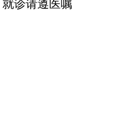
就诊请遵医嘱