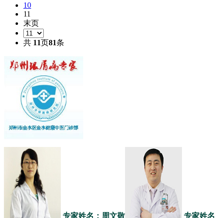
10
11
末页
共
11
页
81
条
专家姓名：周文敬
专家姓名